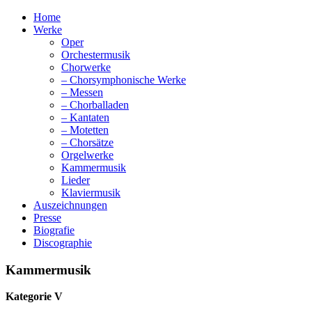
Home
Werke
Oper
Orchestermusik
Chorwerke
– Chorsymphonische Werke
– Messen
– Chorballaden
– Kantaten
– Motetten
– Chorsätze
Orgelwerke
Kammermusik
Lieder
Klaviermusik
Auszeichnungen
Presse
Biografie
Discographie
Kammermusik
Kategorie V